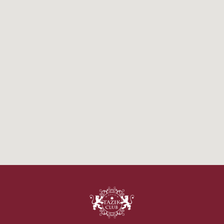
доступный в любое время суток
Наш адрес:
г. Москва, улица 1812 года, дом. 18
Телефон:
+ 7 499 753 05 40
Почта
club1812@gmail.com
Работаем круглосуточно
Как добраться до нас:
Отдельное здание клуба расположено
у пересечения Кутузовского проспекта
и ТТК, недалеко от Москва-Сити, в минутах
ходьбы от Триумфальной арки.