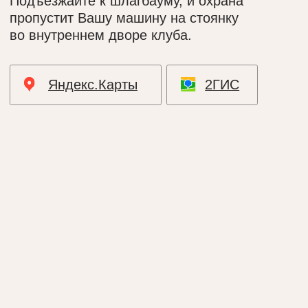
Спа сьют «Восток»
Массаж
Спа сьют «Гламур»
Доп. услуги
Банный сьют «Европа»
Ресторан
Специальные предложения
Подарочный сертификат
Контакты
+ 7 499 753 05 40
Яндекс.Карты
2ГИС
Политика конфиденциальности
Согласие на обработку данных
Правила Cookie
ООО «ТАЗИК клуб» © 2025