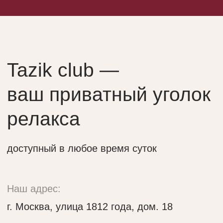
Подъезжайте к шлагбауму, и охрана
пропустит Вашу машину на стоянку
во внутреннем дворе клуба.
Яндекс.Карты
2ГИС