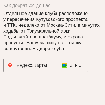
Сьюты
Услуги
Банный сьют «Америка»
SPA- программы
Спа сьют «Восток»
Массаж
Спа сьют «Гламур»
Доп. услуги
Банный сьют «Европа»
Ресторан
Специальные предложения
Подарочный сертификат
Контакты
+ 7 499 753 05 40
Яндекс.Карты
2ГИС