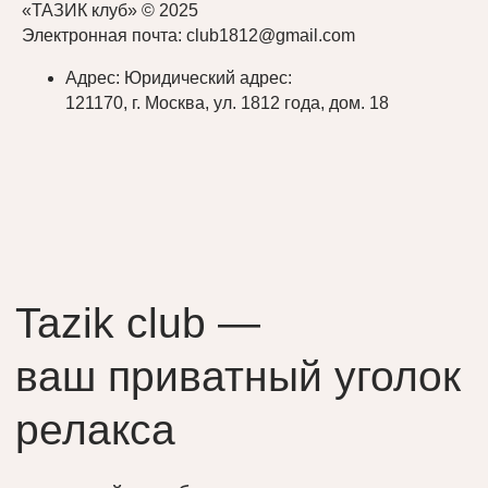
«ТАЗИК клуб» © 2025
Как добраться до нас:
Электронная почта: club1812@gmail.com
Отдельное здание клуба расположено
у пересечения Кутузовского проспекта
Адрес: Юридический адрес:
и ТТК, недалеко от Москва-Сити, в минутах
121170, г. Москва, ул. 1812 года, дом. 18
ходьбы от Триумфальной арки.
Подъезжайте к шлагбауму, и охрана
пропустит Вашу машину на стоянку
во внутреннем дворе клуба.
Яндекс.Карты
2ГИС