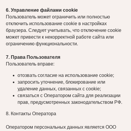
Tazik club —
6. Управление файлами cookie
ваш приватный уголок
Пользователь может ограничить или полностью
отключить использование cookie в настройках
релакса
браузера. Следует учитывать, что отключение cookie
может привести к некорректной работе сайта или
доступный в любое время суток
ограничению функциональности.
Наш адрес:
7. Права Пользователя
г. Москва, улица 1812 года, дом. 18
Пользователь вправе:
Телефон:
отозвать согласие на использование cookie;
запросить уточнение, блокирование или
+ 7 499 753 05 40
удаление данных, связанных с cookie;
Почта
связаться с Оператором сайта для реализации
прав, предусмотренных законодательством РФ.
club1812@gmail.com
8. Контакты Оператора
Работаем круглосуточно
Оператором персональных данных является ООО