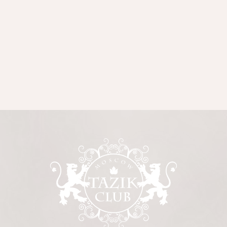
+ 7 499 753 05 40
Яндекс.Карты
2ГИС
Политика конфиденциальности
Согласие на обработку данных
Правила Cookie
ООО «ТАЗИК клуб» © 2025
Все права защищены
Юридический адрес:
121170, г. Москва, ул. 1812 года, дом. 18
ИНН: 7708534387
ОГРН: 1047796628527
Разработка сайта: @zhivayavaleria