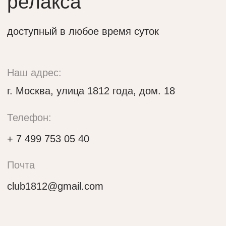
club1812@gmail.com
Работаем круглосуточно
Как добраться до нас:
Отдельное здание клуба расположено
у пересечения Кутузовского проспекта
и ТТК, недалеко от Москва-Сити, в минутах
ходьбы от Триумфальной арки.
Подъезжайте к шлагбауму, и охрана
пропустит Вашу машину на стоянку
во внутреннем дворе клуба.
Яндекс.Карты
2ГИС