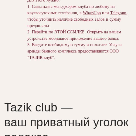
Для этого нужно:
1. Связаться с менеджером клуба по любому из
круглосуточных телефонов, в
WhatsUpp
или
Telegram
,
чтобы уточнить наличие свободных залов и сумму
предоплаты.
2. Перейти по
ЭТОЙ ССЫЛКЕ
. Открыть на вашем
Tazik club —
устройстве мобильное приложение вашего банка.
3. Введите необходимую сумму и оплатите. Услуги
ваш приватный уголок
аренды банного комплекса предоставляются ООО
релакса
"ТАЗИК клуб".
доступный в любое время суток
Наш адрес:
г. Москва, улица 1812 года, дом. 18
Телефон:
+ 7 499 753 05 40
Почта