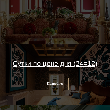
Сутки по цене дня (24=12)
Подробнее