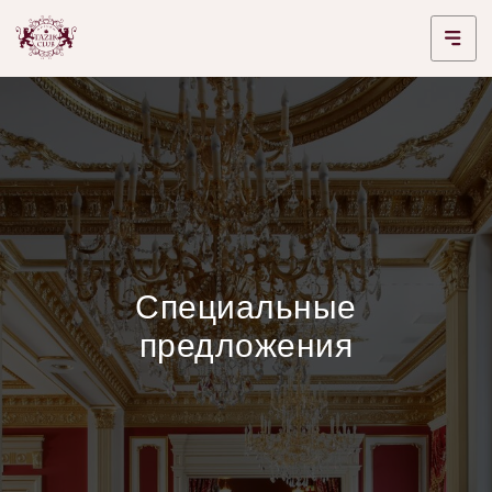
Специальные
предложения